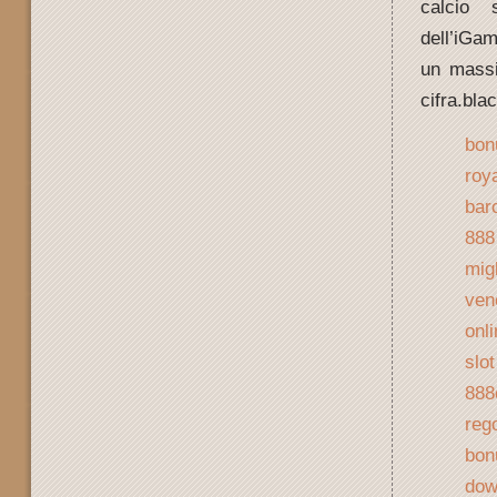
calcio
dell’iGam
un massi
cifra.bla
bon
roy
bar
888
mig
ven
onl
slo
888
reg
bon
dow