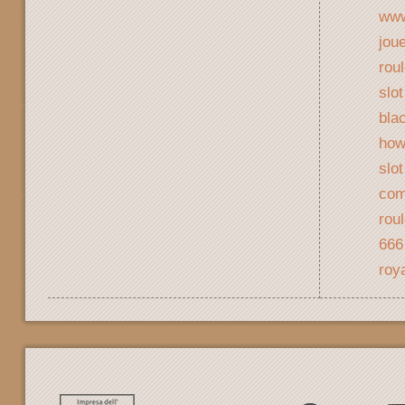
www
joue
roul
slot
bla
how
slo
com
rou
666
roy