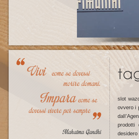
ta
slot wazd
ovvero i 
dall’Agen
prodotti
desidero