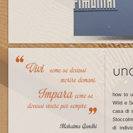
un
how to u
Wild e S
casa di 
Stoccolm
di indiv