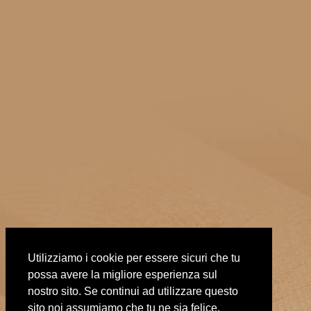
Utilizziamo i cookie per essere sicuri che tu
possa avere la migliore esperienza sul
nostro sito. Se continui ad utilizzare questo
sito noi assumiamo che tu ne sia felice.