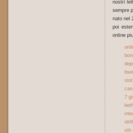
nostri le
sempre p
nato nel
poi este
online pi
onli
bon
dep
bwi
slo
cas
7 gi
bet
inte
idr8
siti