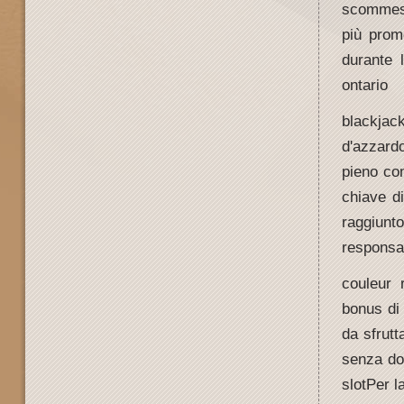
scommess
più prom
durante 
ontario
blackjac
d'azzardo
pieno co
chiave di
raggiun
responsab
couleur 
bonus di
da sfrutt
senza do
slotPer l