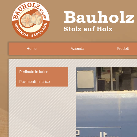
Bauholz
Stolz auf Holz
Home
Azienda
Prodotti
Perlinato in larice
Pavimenti in larice