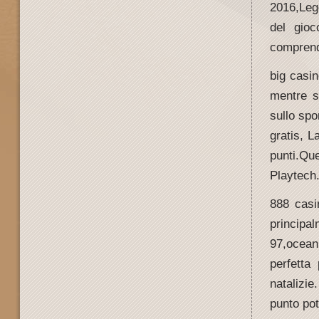
2016,Legg
del gioc
comprend
big casin
mentre s
sullo spo
gratis, L
punti.Que
Playtech
888 casin
principa
97,ocean
perfetta
natalizie
punto pot