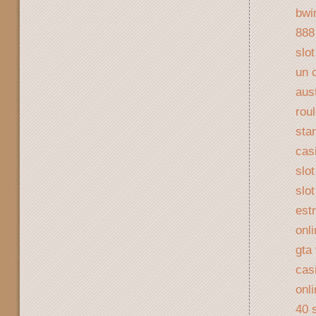
bwi
888
slo
un 
aus
rou
sta
casi
slo
slo
est
onli
gta
casi
onl
40 