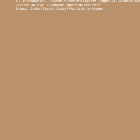
© 2019 Bauholz SAS - Segheria e Commercio Legnami - Longiarù
| P. Iva 00614050
Segheria Alto Adige - Lavorazione legname da costruzione
Sitemap
|
Credits
|
Privacy
|
Cookie
|
Web Design by Madem