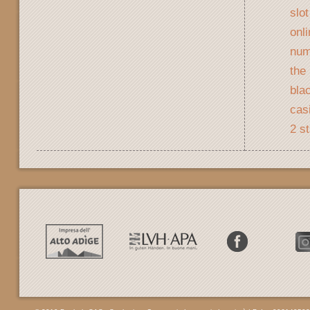
slo
onli
num
the
bla
cas
2 s