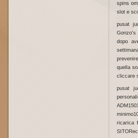
spins oma
slot e s
pusat ju
Gonzo’s 
dopo ave
settiman
prevenir
quella s
cliccare 
pusat ju
personal
ADM150
minimo10
ricarica
SITORece