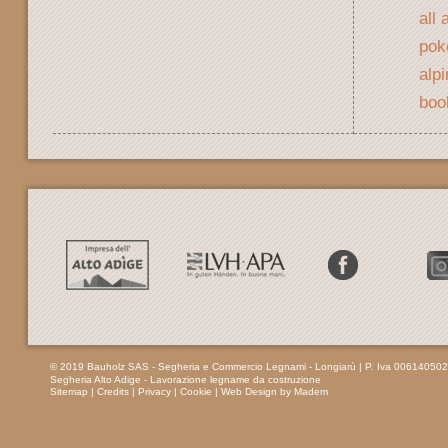
all
pok
alp
boo
© 2019 Bauholz SAS - Segheria e Commercio Legnami - Longiarù
| P. Iva 00614050
Segheria Alto Adige - Lavorazione legname da costruzione
Sitemap
|
Credits
|
Privacy
|
Cookie
|
Web Design by Madem