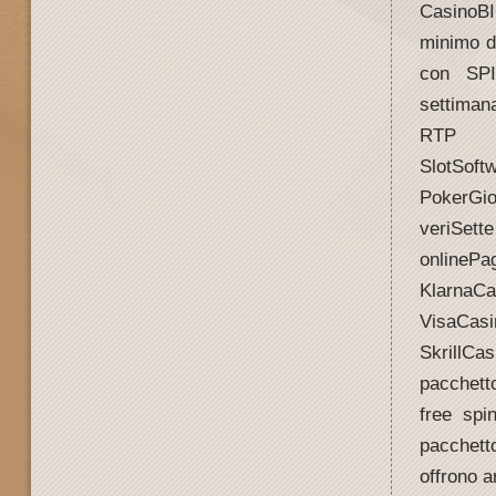
CasinoBI
minimo d
con SPI
settiman
RTP a
SlotSof
PokerGio
veriSette
onlineP
KlarnaC
VisaCas
SkrillCa
pacchett
free spi
pacchet
offrono a