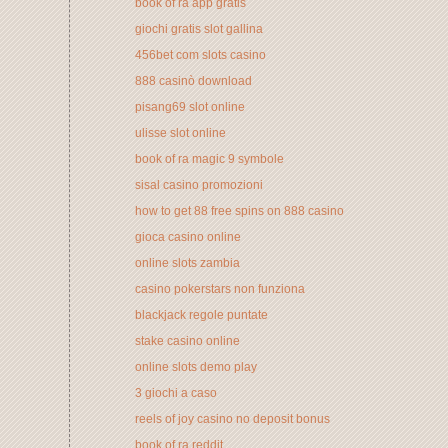
book of ra app gratis
giochi gratis slot gallina
456bet com slots casino
888 casinò download
pisang69 slot online
ulisse slot online
book of ra magic 9 symbole
sisal casino promozioni
how to get 88 free spins on 888 casino
gioca casino online
online slots zambia
casino pokerstars non funziona
blackjack regole puntate
stake casino online
online slots demo play
3 giochi a caso
reels of joy casino no deposit bonus
book of ra reddit