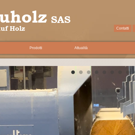
uholz
SAS
auf Holz
Contatti
Prodotti
Attualità