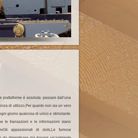
ue piattaforme è assoluta: passare dall’una
enza di utilizzo,Per quanto non sia un vero
 ogni giorno qualcosa di unico e stimolante.
che le transazioni e le informazioni siano
areGli appassionati di slots,Le fumose
cili da dimenticare ma trovare un’ambiente