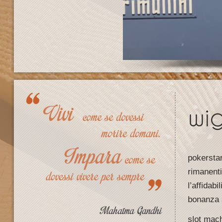
wi
pokerstar
rimanenti
l’affidab
bonanza 
slot mach