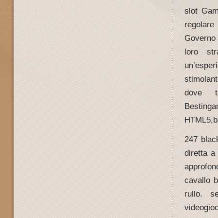
slot Gam
regolare
Governo 
loro str
un’esper
stimolan
dove t
Bestinga
HTML5,bo
247 blac
diretta a
approfon
cavallo b
rullo. 
videogioc