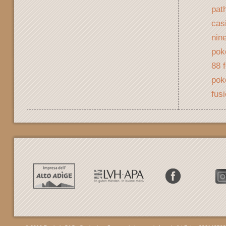
path
cas
nine
pok
88 
pok
fus