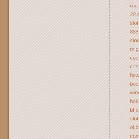
roul
20 
slo
888
slo
mig
cod
cas
how
boo
winr
hok
bf s
slo
okb
com