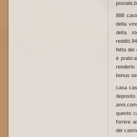
postale,b
888 casi
della vin
della s
redditi.
fetta dei
è pratica
renderlo
bonus s
casa casi
deposito 
anni,com
questo c
fornire a
dei casin