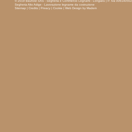
© 2019 Bauholz SAS - Segheria e Commercio Legnami - Longiarù
| P. Iva 00614050
Segheria Alto Adige - Lavorazione legname da costruzione
Sitemap
|
Credits
|
Privacy
|
Cookie
|
Web Design by Madem