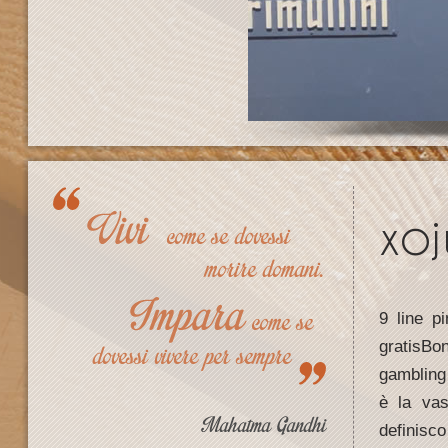
xo
9 line p
gratisBo
gambling 
è la vas
definisco