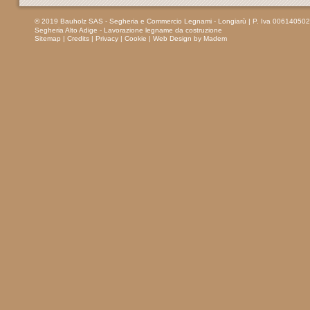
© 2019 Bauholz SAS - Segheria e Commercio Legnami - Longiarù
| P. Iva 00614050
Segheria Alto Adige - Lavorazione legname da costruzione
Sitemap
|
Credits
|
Privacy
|
Cookie
|
Web Design by Madem