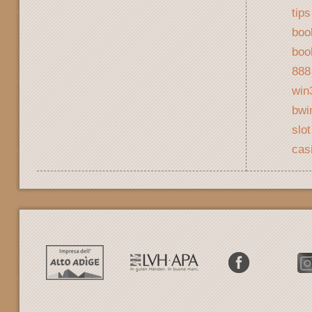
tip
boo
boo
888
win
bwi
slo
cas