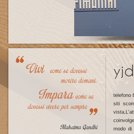
yj
telefono 
siti sco
vista,L’a
coinvolge
modo di 