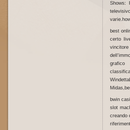
Shows: 
televisi
varie.how
best onli
certo liv
vincitor
dell’imm
grafico
classif
Windetta
Midas,bes
bwin casi
slot mac
creando o
riferime