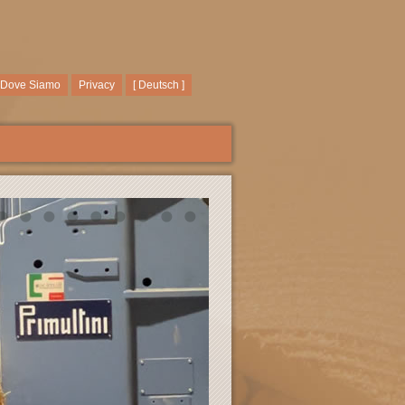
Dove Siamo
Privacy
[ Deutsch ]