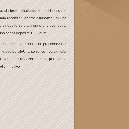
e si stesse chiedendo se risulti possibile
endo recensioni oneste e imparziali su una
 su quelle su piattaforme di gioco. potrai
asino senza deposito 1000 euro
 cui abbiamo parlato in precedenza.Ci
t gratis buffaloUna semplice ricerca nella
 siano le cifre accettate nella piattaforma
ot online live