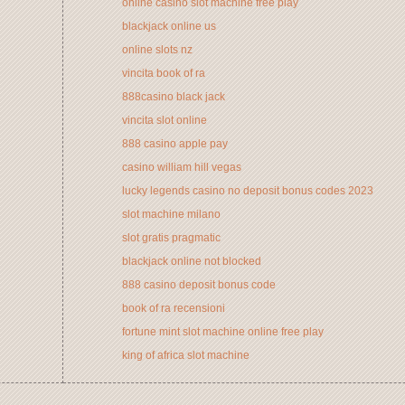
online casino slot machine free play
blackjack online us
online slots nz
vincita book of ra
888casino black jack
vincita slot online
888 casino apple pay
casino william hill vegas
lucky legends casino no deposit bonus codes 2023
slot machine milano
slot gratis pragmatic
blackjack online not blocked
888 casino deposit bonus code
book of ra recensioni
fortune mint slot machine online free play
king of africa slot machine