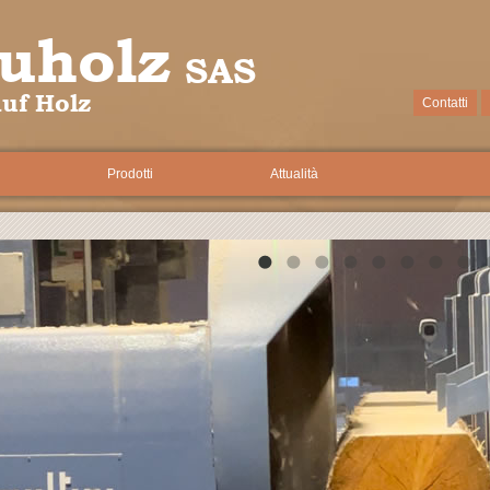
uholz
SAS
auf Holz
Contatti
Prodotti
Attualità