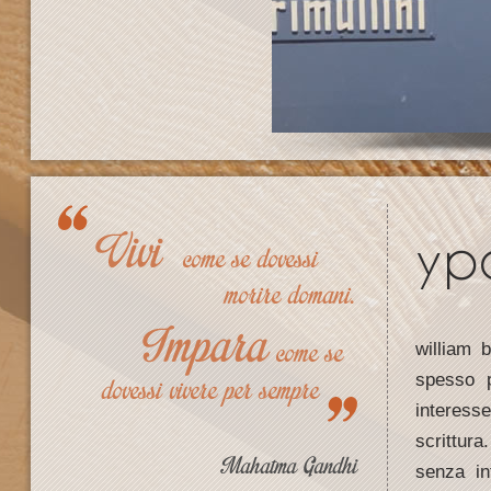
yp
william 
spesso p
interesse
scrittur
senza in