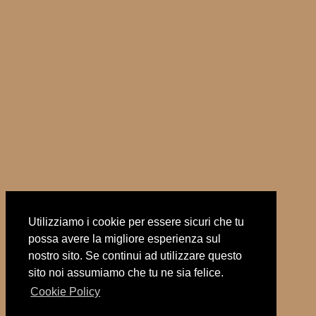
Utilizziamo i cookie per essere sicuri che tu
possa avere la migliore esperienza sul
nostro sito. Se continui ad utilizzare questo
sito noi assumiamo che tu ne sia felice.
Cookie Policy