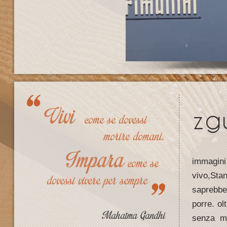
zg
immagin
vivo,Stan
saprebbe
porre. ol
senza ma