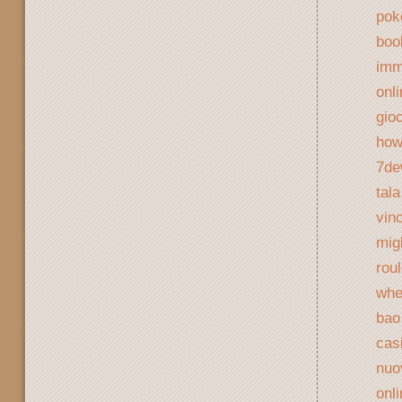
pok
boo
imm
onl
gio
how
7de
tal
vinc
migl
rou
whe
bao
cas
nuo
onl