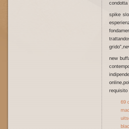
condotta 
spike sl
esperie
fondamen
trattando
grido”,n
new buff
contemp
indipend
online,p
requisito
69 
mac
uit
bla