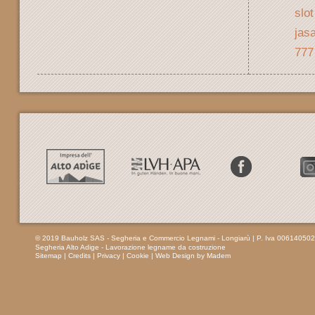
slo
jasa
777
© 2019 Bauholz SAS - Segheria e Commercio Legnami - Longiarù
| P. Iva 00614050
Segheria Alto Adige - Lavorazione legname da costruzione
Sitemap
|
Credits
|
Privacy
|
Cookie
|
Web Design by Madem