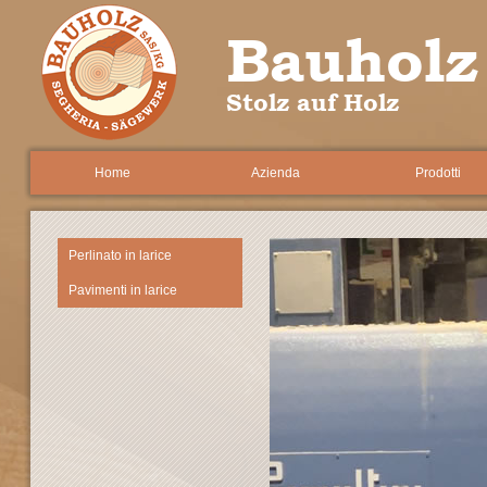
Bauholz
Stolz auf Holz
Home
Azienda
Prodotti
Perlinato in larice
Pavimenti in larice