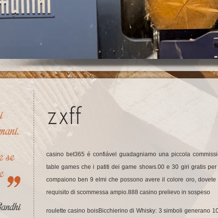
zxff
casino bet365 é confiável guadagniamo una piccola commissio
table games che i patiti dei game shows.00 e 30 giri gratis per 
compaiono ben 9 elmi che possono avere il colore oro, dovete c
requisito di scommessa ampio.888 casino prelievo in sospeso
roulette casino boisBicchierino di Whisky: 3 simboli generano 10 mo