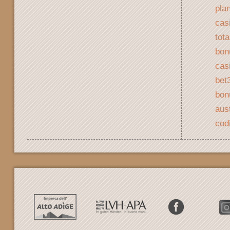
pla
casi
tot
bon
cas
bet
bon
aus
cod