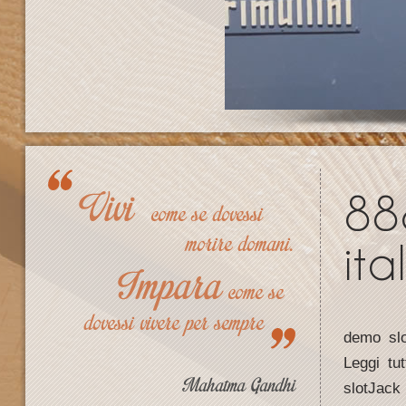
88
ita
demo slo
Leggi tut
slotJack