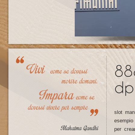
88
dp
slot man
esempio 
per crea