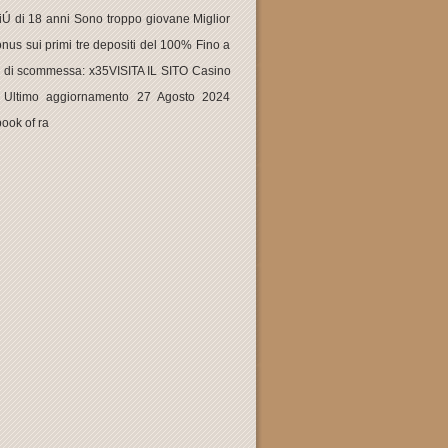
iÚ di 18 anni Sono troppo giovane Miglior
us sui primi tre depositi del 100% Fino a
ito di scommessa: x35VISITA IL SITO Casino
s Ultimo aggiornamento 27 Agosto 2024
ook of ra