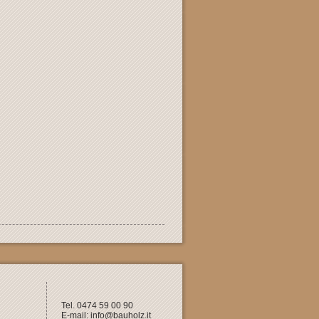
Tel. 0474 59 00 90
E-mail:
info@bauholz.it