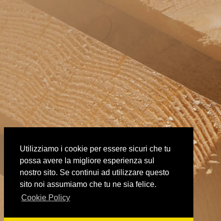
Utilizziamo i cookie per essere sicuri che tu
possa avere la migliore esperienza sul
nostro sito. Se continui ad utilizzare questo
sito noi assumiamo che tu ne sia felice.
Cookie Policy