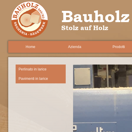
Bauholz
Stolz auf Holz
Home
Azienda
Prodotti
Perlinato in larice
Pavimenti in larice