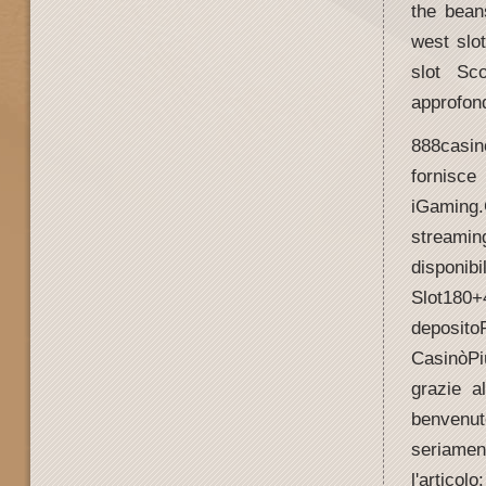
the bean
west slo
slot Sco
approfond
888casin
fornisc
iGaming.
streami
dispon
Slot180+
deposito
CasinòPi
grazie a
benvenu
seriament
l'articol