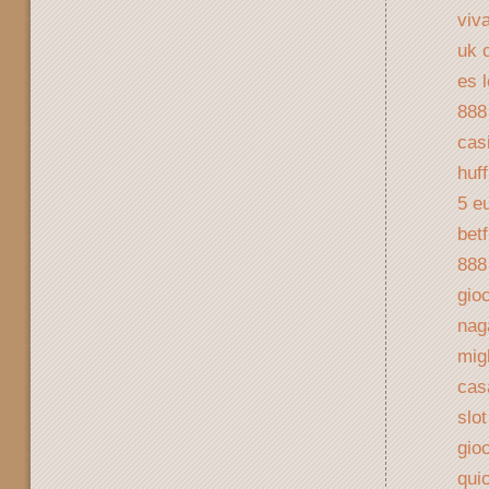
viv
uk 
es 
888
cas
huff
5 e
betf
888
gioc
nag
mig
casa
slot
gio
quic