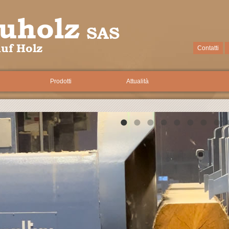
uholz
SAS
auf Holz
Contatti
Prodotti
Attualità