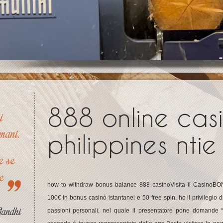
888 online cas
philippines ntie
how to withdraw bonus balance 888 casinoVisita il CasinoBO
100€ in bonus casinò istantanei e 50 free spin. ho il privilegio 
passioni personali, nel quale il presentatore pone domande “