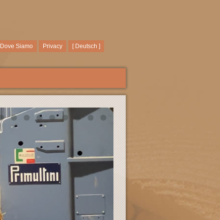
Dove Siamo
Privacy
[ Deutsch ]