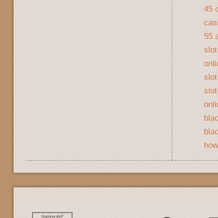
45 
cas
55 
slot
onl
slot
slot
onl
bla
bla
how