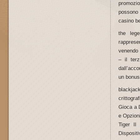
promozio
possono 
casino b
the leg
rapprese
venendo q
– il ter
dall’acco
un bonus 
blackjac
crittogr
Gioca a 
e Opzion
Tiger Il
Dispositi