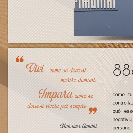
88
come fun
controlla
può esse
negativi.
persone