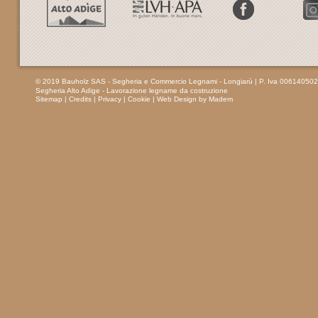
© 2019 Bauholz SAS - Segheria e Commercio Legnami - Longiarù
| P. Iva 00614050
Segheria Alto Adige - Lavorazione legname da costruzione
Sitemap
|
Credits
|
Privacy
|
Cookie
|
Web Design by Madem