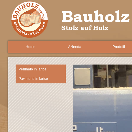
Bauholz
Stolz auf Holz
Home
Azienda
Prodotti
Perlinato in larice
Pavimenti in larice