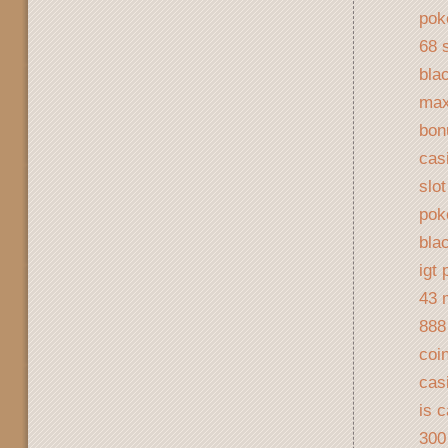
pok
68 s
bla
max
bon
cas
slot
pok
bla
igt 
43 
888
coi
cas
is c
300