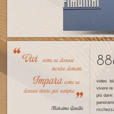
88
video bl
vivere le
più dare:
panoram
ricchezz