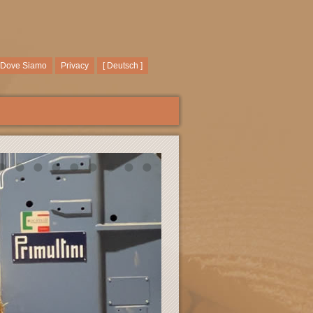
Dove Siamo
Privacy
[ Deutsch ]