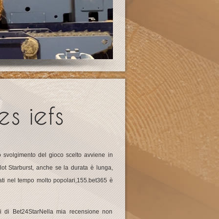
s iefs
 svolgimento del gioco scelto avviene in
lot Starburst, anche se la durata è lunga,
tati nel tempo molto popolari,155.bet365 è
i di Bet24StarNella mia recensione non