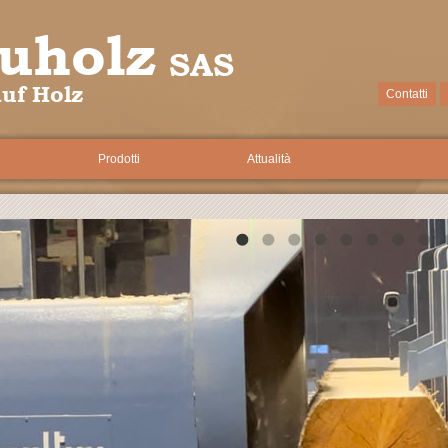
uholz
SAS
auf Holz
Contatti
Prodotti
Attualità