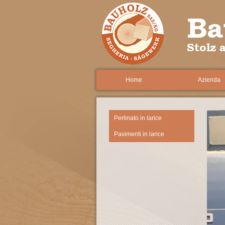
Ba
Stolz 
Home
Azienda
Perlinato in larice
Pavimenti in larice