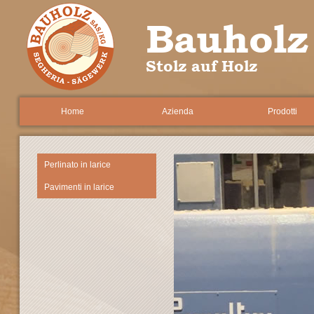
Bauholz
Stolz auf Holz
Home
Azienda
Prodotti
Perlinato in larice
Pavimenti in larice