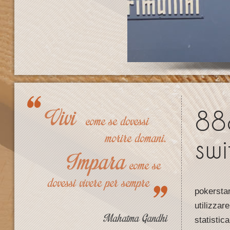
88
swi
pokersta
utilizza
statisti