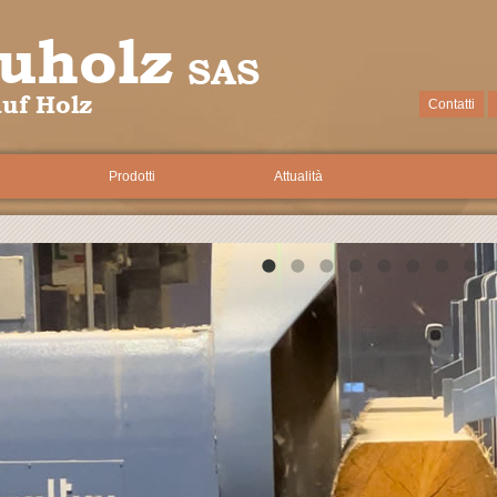
uholz
SAS
auf Holz
Contatti
Prodotti
Attualità