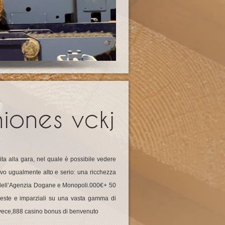
iones vckj
ita alla gara, nel quale è possibile vedere
tativo ugualmente alto e serio: una ricchezza
nza dell’Agenzia Dogane e Monopoli.000€+ 50
este e imparziali su una vasta gamma di
nvece,888 casino bonus di benvenuto