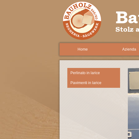
Ba
Stolz 
Home
Azienda
Perlinato in larice
Pavimenti in larice