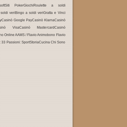
tsoftSiti PokerGiochiRoulette a soldi
soldi veriBingo a soldi veriGratta e Vinci
PayCasinò Google PayCasinò KlarnaCasinò
sinò VisaCasinò MastercardCasinò
no Online AAMS / Flavio Animobono Flavio
O: 33 Passioni: SportStoriaCucina Chi Sono