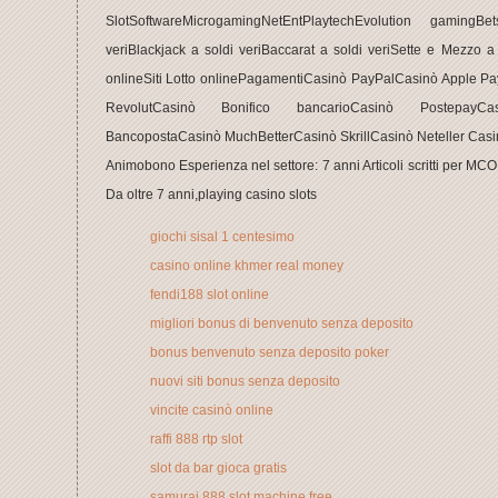
SlotSoftwareMicrogamingNetEntPlaytechEvolution gamingBe
veriBlackjack a soldi veriBaccarat a soldi veriSette e Mezzo a 
onlineSiti Lotto onlinePagamentiCasinò PayPalCasinò Apple 
RevolutCasinò Bonifico bancarioCasinò PostepayCa
BancopostaCasinò MuchBetterCasinò SkrillCasinò Neteller Casi
Animobono Esperienza nel settore: 7 anni Articoli scritti per MC
Da oltre 7 anni,playing casino slots
giochi sisal 1 centesimo
casino online khmer real money
fendi188 slot online
migliori bonus di benvenuto senza deposito
bonus benvenuto senza deposito poker
nuovi siti bonus senza deposito
vincite casinò online
raffi 888 rtp slot
slot da bar gioca gratis
samurai 888 slot machine free