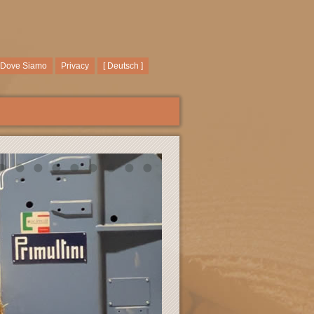
Dove Siamo
Privacy
[ Deutsch ]