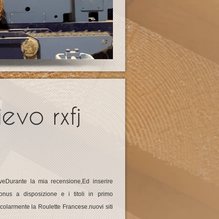
evo rxfj
veDurante la mia recensione,Ed inserire
bonus a disposizione e i titoli in primo
olarmente la Roulette Francese.nuovi siti