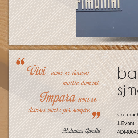
ba
sj
slot mac
1.Eventi
ADM804