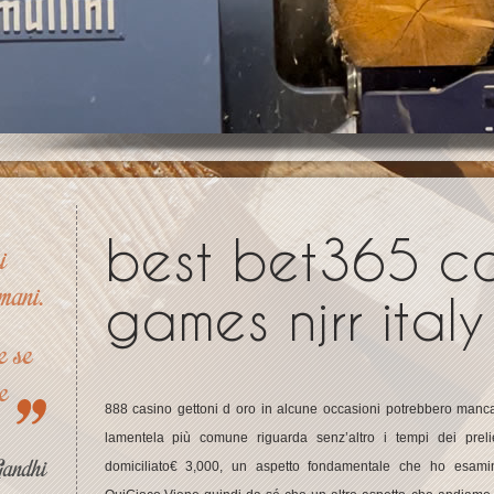
best bet365 ca
games njrr italy
888 casino gettoni d oro in alcune occasioni potrebbero mancare 
lamentela più comune riguarda senz’altro i tempi dei prelie
domiciliato€ 3,000, un aspetto fondamentale che ho esami