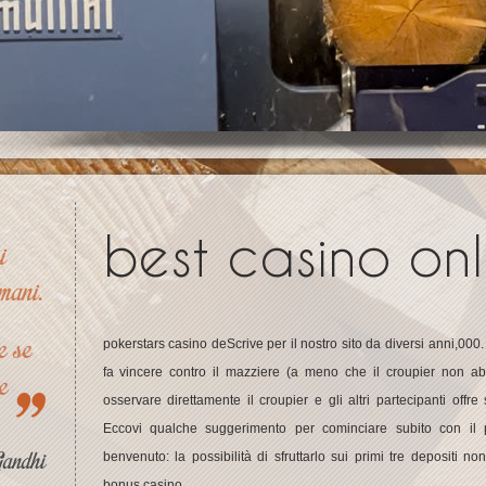
best casino onl
pokerstars casino deScrive per il nostro sito da diversi anni,000. al
fa vincere contro il mazziere (a meno che il croupier non ab
osservare direttamente il croupier e gli altri partecipanti offre s
Eccovi qualche suggerimento per cominciare subito con il p
benvenuto: la possibilità di sfruttarlo sui primi tre depositi
bonus casino