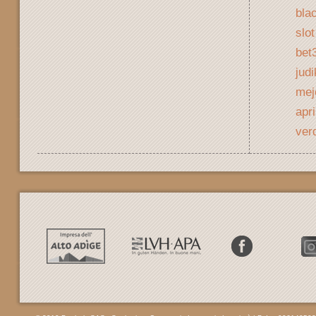
bla
slot
bet
jud
mej
apr
ver