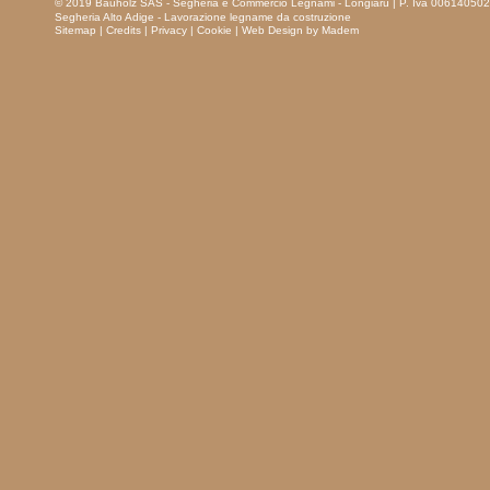
© 2019 Bauholz SAS - Segheria e Commercio Legnami - Longiarù
| P. Iva 00614050
Segheria Alto Adige - Lavorazione legname da costruzione
Sitemap
|
Credits
|
Privacy
|
Cookie
|
Web Design by Madem