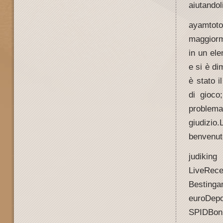
aiutandol
ayamtoto
maggiorm
in un ele
e si è di
è stato 
di gioco
problema
giudizio
benvenuto
judikin
LiveRe
Bestinga
euroDep
SPIDBo