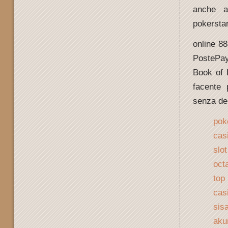
anche a
pokersta
online 88
PostePay
Book of 
facente 
senza de
pok
cas
slo
octa
top
cas
sisa
aku