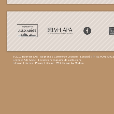
© 2019 Bauholz SAS - Segheria e Commercio Legnami - Longiarù
| P. Iva 00614050
Segheria Alto Adige - Lavorazione legname da costruzione
Sitemap
|
Credits
|
Privacy
|
Cookie
|
Web Design by Madem