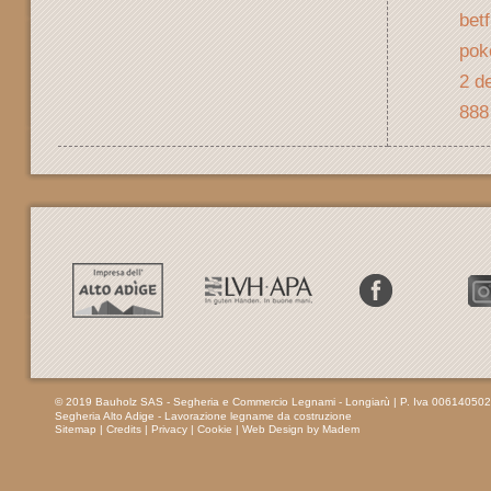
betf
pok
2 d
888
© 2019 Bauholz SAS - Segheria e Commercio Legnami - Longiarù
| P. Iva 00614050
Segheria Alto Adige - Lavorazione legname da costruzione
Sitemap
|
Credits
|
Privacy
|
Cookie
|
Web Design by Madem