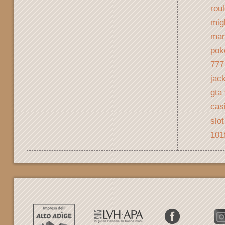
rou
mig
man
pok
777
jac
gta
cas
slo
101