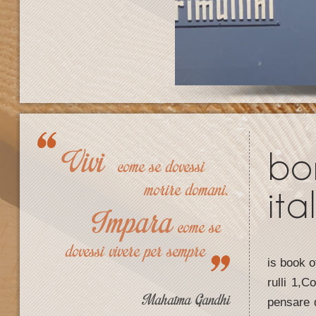
bo
ita
is book o
rulli 1,C
pensare d