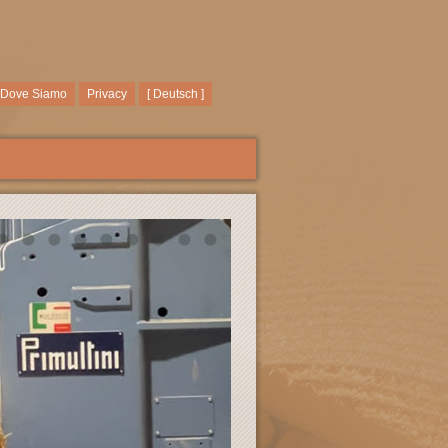
Dove Siamo
Privacy
[ Deutsch ]