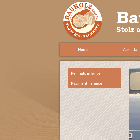
Ba
Stolz 
Home
Azienda
Perlinato in larice
Pavimenti in larice