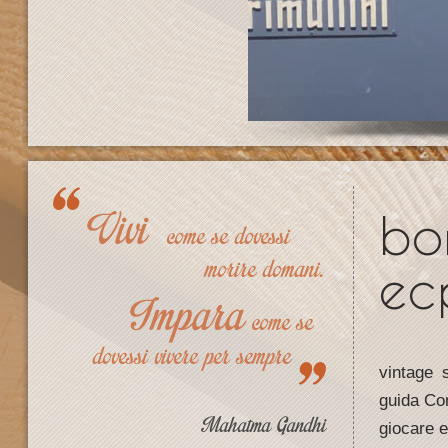
bo
ec
vintage 
guida Co
giocare e