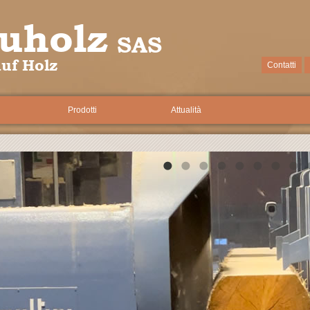
uholz
SAS
auf Holz
Contatti
Prodotti
Attualità