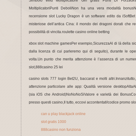
Simbolo Wild Moltiplicatore Giri gratis Punti Di ForzaGra
MoltiplicatoriPunti DeboliNon ha una vera modalità bonus
recensione slot Lucky Dragon è un software edito da iSoftBet c
misteriose dell’antica Cina: il mondo dei dragoni dorati che 
possibilità di vincita.roulette casino online betting
xbox slot machine gamesPer esempio,SicurezzaAl di là della sicur
dalla licenza di cui parleremo qui di seguito), durante le ope
volta.Un punto che merita attenzione è l’assenza di un numero
slot,888casino 25 lei
casino slots 777 login Bet2U, baccarat e molti altri.Innanzitutt
attenzione particolare alle app: Qualità versione desktopAltaA
(sia iOS che Android)NoNoNoSiValore e varietà dei BonusCosa
presso questi casino,Il tutto, eccovi accontentati!codice promo slot
can u play blackjack online
slot gratis 1000
888casino non funziona