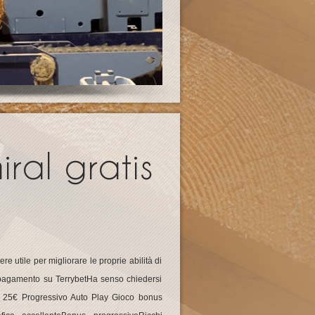
ral gratis
 utile per migliorare le proprie abilità di
pagamento su TerrybetHa senso chiedersi
et 25€ Progressivo Auto Play Gioco bonus