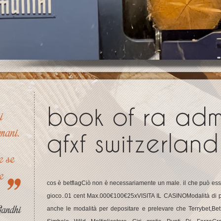
book of ra admi
qfxf switzerland
cos è betflagCiò non è necessariamente un male. il che può essere
gioco..01 cent Max.000€100€25xVISITA IL CASINOModalità di 
anche le modalità per depositare e prelevare che Terrybet,B