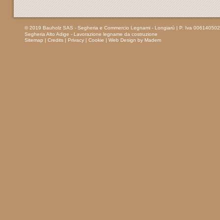
© 2019 Bauholz SAS - Segheria e Commercio Legnami - Longiarù
| P. Iva 00614050
Segheria Alto Adige - Lavorazione legname da costruzione
Sitemap
|
Credits
|
Privacy
|
Cookie
|
Web Design by Madem