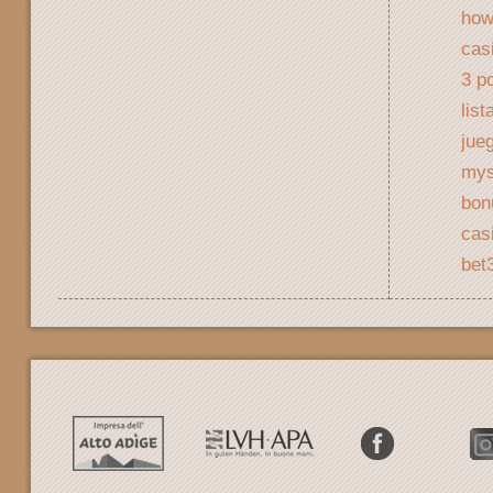
how
cas
3 p
lis
jue
mys
bon
cas
bet