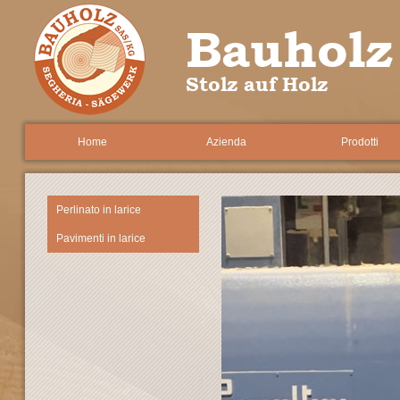
Bauholz
Stolz auf Holz
Home
Azienda
Prodotti
Perlinato in larice
Pavimenti in larice