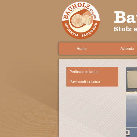
Ba
Stolz 
Home
Azienda
Perlinato in larice
Pavimenti in larice