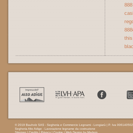
888
casi
reg
888
thi
bla
© 2019 Bauholz SAS - Segheria e Commercio Legnami - Longiarù
| P. Iva 00614050
Segheria Alto Adige - Lavorazione legname da costruzione
Sitemap
|
Credits
|
Privacy
|
Cookie
|
Web Design by Madem