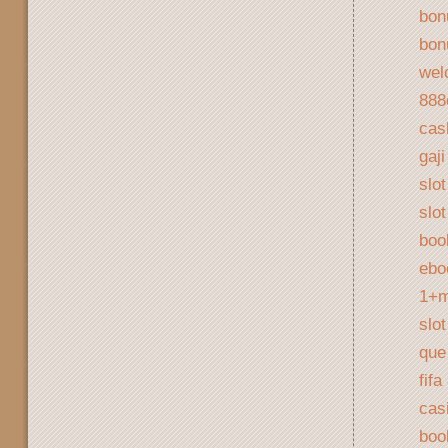
bon
bon
wel
888
cas
gaji
slo
slo
boo
ebo
1+m
slot
que
fifa
casi
boo