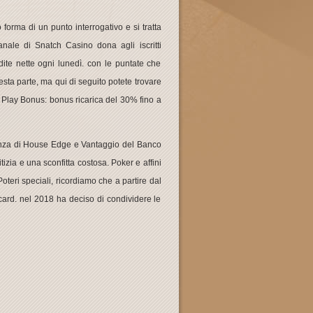
 forma di un punto interrogativo e si tratta
anale di Snatch Casino dona agli iscritti
rdite nette ogni lunedì. con le puntate che
esta parte, ma qui di seguito potete trovare
 Play Bonus: bonus ricarica del 30% fino a
cenza di House Edge e Vantaggio del Banco
tizia e una sconfitta costosa. Poker e affini
teri speciali, ricordiamo che a partire dal
card. nel 2018 ha deciso di condividere le