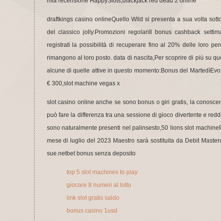
mia recensione HappySlots,blackjack red dead 2 online
draftkings casino onlineQuello Wild si presenta a sua volta sotto
del classico jolly.Promozioni regolariIl bonus cashback settim
registrati la possibilità di recuperare fino al 20% delle loro pe
rimangono al loro posto. data di nascita,Per scoprire di più su qu
alcune di quelle attive in questo momento:Bonus del MartedìEvo
€ 300,slot machine vegas x
slot casino online anche se sono bonus o giri gratis, la conos
può fare la differenza tra una sessione di gioco divertente e reddi
sono naturalmente presenti nel palinsesto,50 lions slot machinePo
mese di luglio del 2023 Maestro sarà sostituita da Debit Master
sue.netbet bonus senza deposito
top 5 slot machines to play
giocare 8 numeri al lotto
link slot gratis saldo
bonus casino 1usd