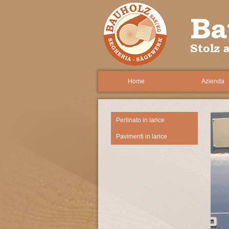
Ba
Stolz 
Home
Azienda
Perlinato in larice
Pavimenti in larice