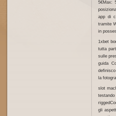
5€Max: 5
posiziona
app di c
tramite 
in posses
1xbet bo
tutta par
sulle pre
guida Co
definisco
la fotogr
slot mach
testando
riggedCo
gli aspet