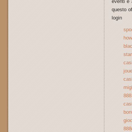
eventi e 
questo o
login
spo
how
bla
sta
cas
jou
cas
migl
888
cas
bon
gioc
888