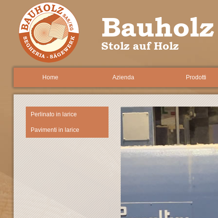
Bauholz
Stolz auf Holz
Home
Azienda
Prodotti
Perlinato in larice
Pavimenti in larice