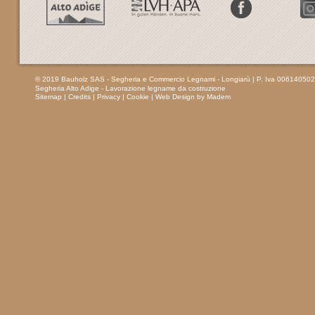
© 2019 Bauholz SAS - Segheria e Commercio Legnami - Longiarù
| P. Iva 00614050
Segheria Alto Adige - Lavorazione legname da costruzione
Sitemap
|
Credits
|
Privacy
|
Cookie
|
Web Design by Madem