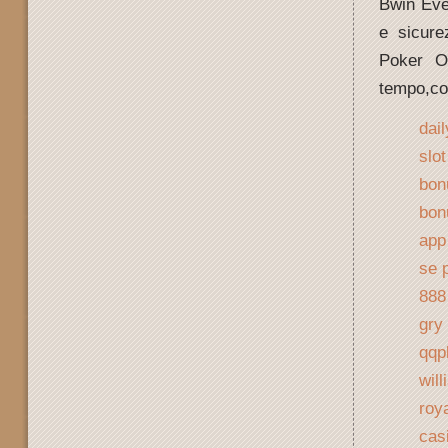
Bwin Eve
e sicure
Poker On
tempo,co
dai
slo
bon
bon
app 
se 
888
gry
qqp
wil
roy
cas