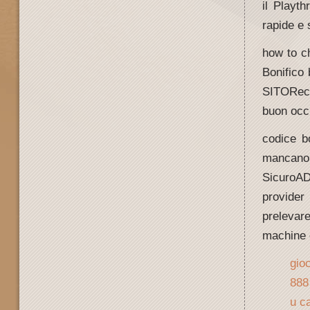
il Playt
rapide e 
how to c
Bonifico
SITORece
buon occh
codice b
mancano
SicuroADM
provider
prelevar
machine 
gioc
888
u c