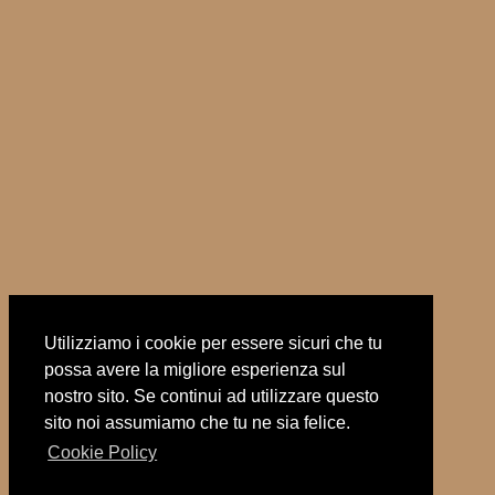
Utilizziamo i cookie per essere sicuri che tu
possa avere la migliore esperienza sul
nostro sito. Se continui ad utilizzare questo
sito noi assumiamo che tu ne sia felice.
Cookie Policy