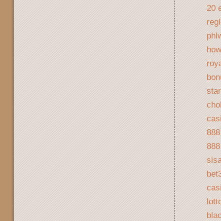
20 
regl
phl
how
roy
bon
sta
cho
cas
888 
888
sis
bet
cas
lot
blac