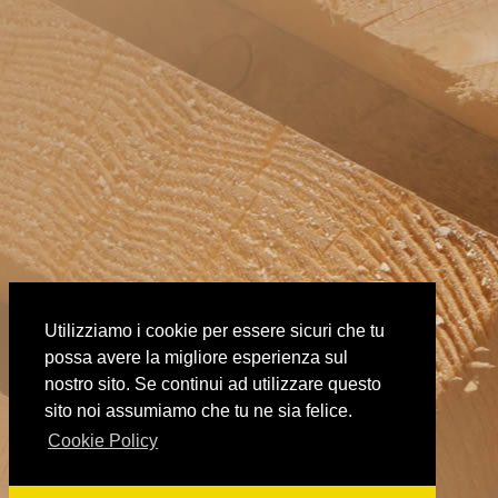
Utilizziamo i cookie per essere sicuri che tu
possa avere la migliore esperienza sul
nostro sito. Se continui ad utilizzare questo
sito noi assumiamo che tu ne sia felice.
Cookie Policy