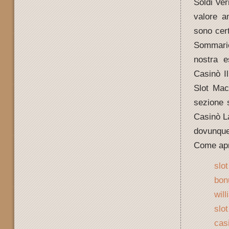
Soldi Ver
valore a
sono cert
Sommario
nostra e
Casinò I
Slot Mac
sezione s
Casinò La
dovunque
Come apri
slo
bon
wil
slot
cas