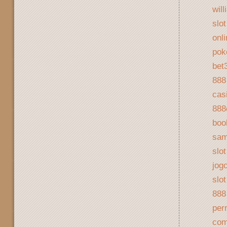
will
slot
onl
pok
bet
888
cas
888
boo
sam
slo
jog
slot
888
per
com