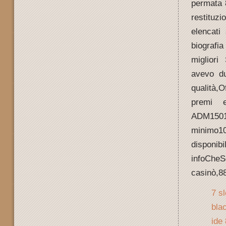
permata 
restituz
elencati 
biografi
migliori
avevo du
qualità,
premi e
ADM150
minimo1
disponib
infoCheS
casinò,88
7 s
bla
ide 