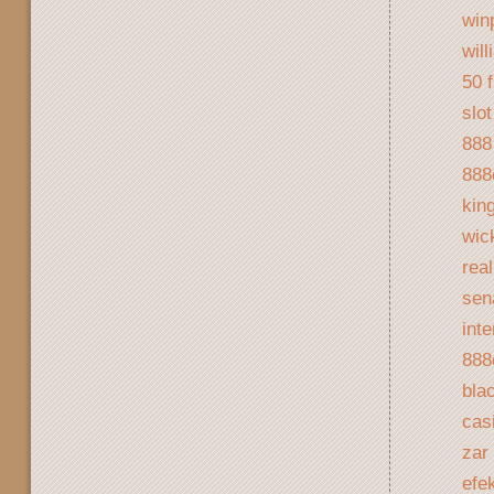
win
wil
50 f
slo
888
888
kin
wic
real
sen
inte
888
bla
cas
zar
efek