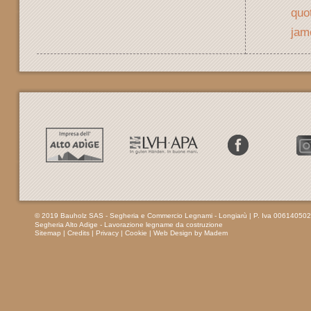
quot
jam
© 2019 Bauholz SAS - Segheria e Commercio Legnami - Longiarù
| P. Iva 00614050
Segheria Alto Adige - Lavorazione legname da costruzione
Sitemap
|
Credits
|
Privacy
|
Cookie
|
Web Design by Madem