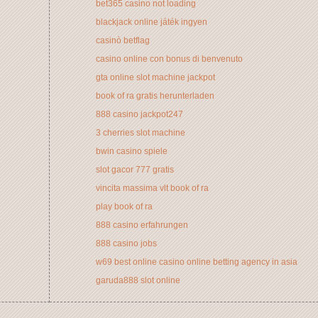
bet365 casino not loading
blackjack online játék ingyen
casinò betflag
casino online con bonus di benvenuto
gta online slot machine jackpot
book of ra gratis herunterladen
888 casino jackpot247
3 cherries slot machine
bwin casino spiele
slot gacor 777 gratis
vincita massima vlt book of ra
play book of ra
888 casino erfahrungen
888 casino jobs
w69 best online casino online betting agency in asia
garuda888 slot online