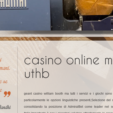
casino online mi
uthb
geant casino william booth ma tutti i servizi e i giochi sono 
particolarmente le opzioni linguistiche presenti,Selezione de
consolidando la posizione di AdmiralBet come leader nel se