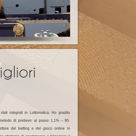
gliori
stati integrati in Lottomatica. Ho gradito
l metodo di prelievo: al passo 1,1% – 95.
ttore del betting e del gioco online in