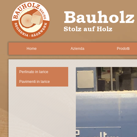
Bauholz
Stolz auf Holz
Home
Azienda
Prodotti
Perlinato in larice
Pavimenti in larice