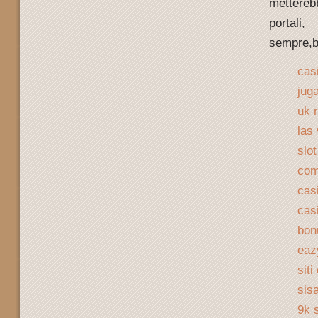
mettereb
portali
sempre,b
casi
jug
uk 
las
slo
com
cas
cas
bon
eaz
sit
sis
9k s