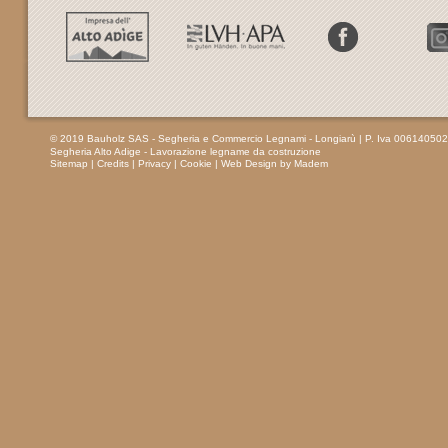
© 2019 Bauholz SAS - Segheria e Commercio Legnami - Longiarù
| P. Iva 00614050
Segheria Alto Adige - Lavorazione legname da costruzione
Sitemap
|
Credits
|
Privacy
|
Cookie
|
Web Design by Madem