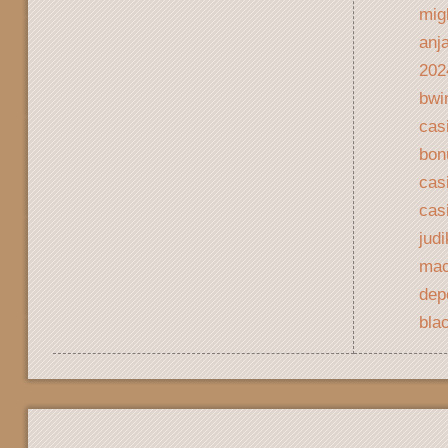
mig
anj
202
bwi
cas
bon
cas
cas
judi
mac
dep
bla