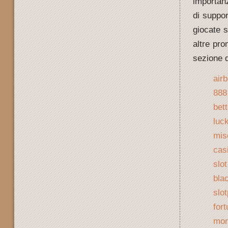
importan
di suppor
giocate 
altre pro
sezione d
air
888
bet
luck
mis
cas
slo
bla
slo
fort
mon