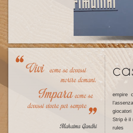
cas
empire c
l'assenz
giocatori
Strip è i
rules