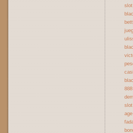
slot
bla
bet
jue
uli
bla
vict
pes
cas
bla
888
dem
slot
age
fad
bon