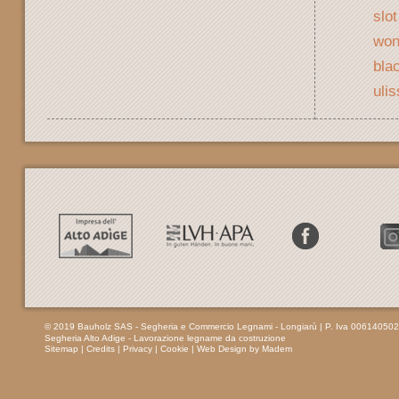
slot
won
bla
ulis
© 2019 Bauholz SAS - Segheria e Commercio Legnami - Longiarù
| P. Iva 00614050
Segheria Alto Adige - Lavorazione legname da costruzione
Sitemap
|
Credits
|
Privacy
|
Cookie
|
Web Design by Madem