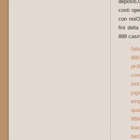
depositi
costi ope
con noiO
fini dell
888 casi
fatt
888
ph3
con
slot
jug
emp
qual
888
kla
bet