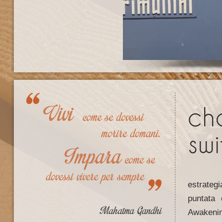
ch
swi
estrateg
puntata
Awakening