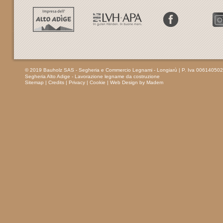
© 2019 Bauholz SAS - Segheria e Commercio Legnami - Longiarù
| P. Iva 00614050
Segheria Alto Adige - Lavorazione legname da costruzione
Sitemap
|
Credits
|
Privacy
|
Cookie
|
Web Design by Madem